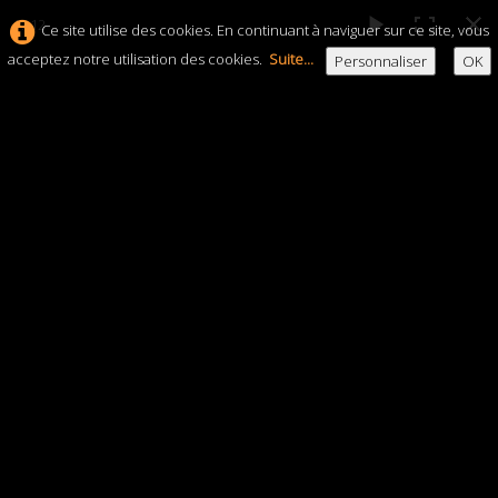
4 / 12
Ce site utilise des cookies. En continuant à naviguer sur ce site, vous
acceptez notre utilisation des cookies.
Suite...
Personnaliser
OK
Théâtre de
Poche,
Leysin
TPL