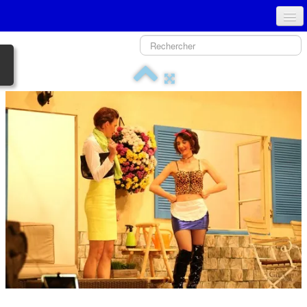
ACCUEIL
PRÉSENTATION - COMITÉ
NOUVEAU SPECTACLE
GALERIE PHOTOS
HISTORIQUE
TPJLO
MÉDIAS