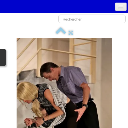
ACCUEIL
PRÉSENTATION - COMITÉ
NOUVEAU SPECTACLE
GALERIE PHOTOS
HISTORIQUE
TPJLO
MÉDIAS