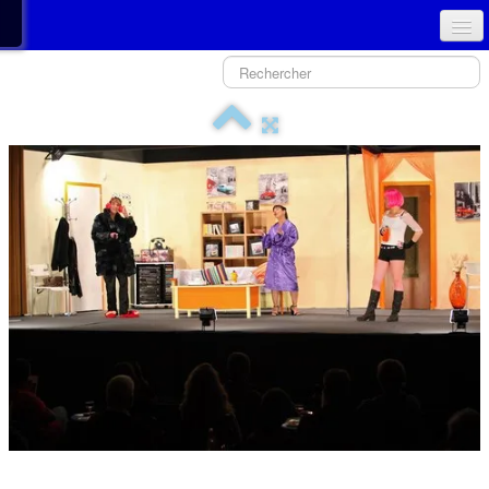
ACCUEIL
PRÉSENTATION - COMITÉ
NOUVEAU SPECTACLE
GALERIE PHOTOS
HISTORIQUE
TPJLO
MÉDIAS