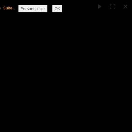
s.
Suite...
Personnaliser
OK
HISTORIQUE
TPJLO
MÉDIAS