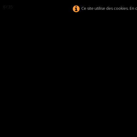
6 / 35
Ce site utilise des cookies. En
Théâtr
TPL
ACCUEIL
PR