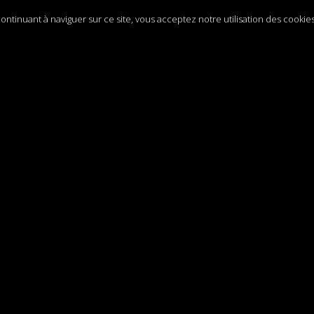
 continuant à naviguer sur ce site, vous acceptez notre utilisation des cookie
e de Poche,
Leysin
ÉSENTATION - COMITÉ
NOUVEAU SPECTACLE
GALERIE PHOTOS