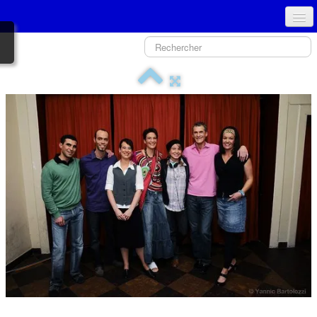
ACCUEIL
PRÉSENTATION - COMITÉ
NOUVEAU SPECTACLE
GALERIE PHOTOS
HISTORIQUE
TPJLO
MÉDIAS